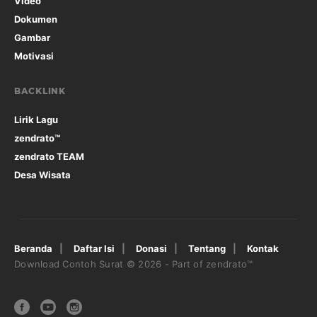
Video
Dokumen
Gambar
Motivasi
BACKLINK
Lirik Lagu
zendrato™
zendrato TEAM
Desa Wisata
Beranda
Daftar Isi
Donasi
Tentang
Kontak
Download Contoh Surat
© 2026 - Part of zendrato™